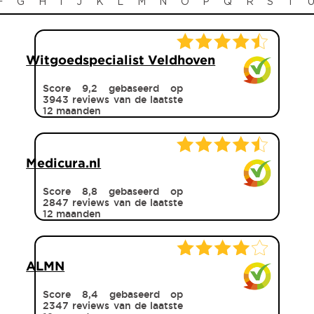
F
G
H
I
J
K
L
M
N
O
P
Q
R
S
T
Witgoedspecialist Veldhoven
Score 9,2 gebaseerd op
3943 reviews van de laatste
12 maanden
Medicura.nl
Score 8,8 gebaseerd op
2847 reviews van de laatste
12 maanden
ALMN
Score 8,4 gebaseerd op
2347 reviews van de laatste