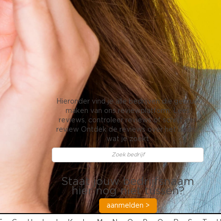
Hieronder vind je alle bedrijven die gebruik
maken van ons reviewplatform. Lees
reviews, controleer reviews of schrijf een
review Ontdek de reviews over het bedrijf
wat je zoekt
Staat jouw bedrijfsnaam
hier nog niet tussen?
aanmelden >