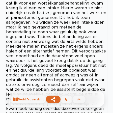
dat ik voor een wortelkanaalbehandeling kwam
kreeg ik alleen een intake. Hierin waren ze niet
duidelijk dus ik had vrij genomen van het werk en
al paracetemol genomen. Dit heb ik toen
aangegeven. Nu wilden ze weer een intake doen
maar ik heb gevraagd om meteen de
behandeling te doen waar gelukkig ook voor
ingepland was. Tijdens de behandeling aas er
continu niet aanwezig wat de arts wilde hebben.
Meerdere malen moesten ze het ergens anders
halen of een alternatief nemen. Dit veroorzaakte
veel oponthoud en de deur stond veel open
waardoor ik het gevoel kreeg dat ik op de gang
lag. Vervolgens deed de meetapparatuur het niet
en het duurde lang voordat dit opgelost was
omdat er geen alternatief aanwezig was of in
gebruik. de assistenten begrepen vaak niet waar
de arts omvroeg, ze moest dan zelf aanwijzen
wat ze wilde hebben. de assistent begeleidde de
leerling nauwelijks, dat deed vooral de arts. al
met al was het erg onrustig en niet prettig. De
Bedrijfsoverzicht
arts was verder erg prettig en vriendelijk. Ze
kwam ook kundig over dus daarover zeker geen