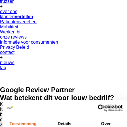
truzzer
+
over ons
klanten
vertellen
Patientenvertellen
Mobiliteit
Werken bij
onze reviews
informatie voor consumenten
Privacy Beleid
contact
+
nieuws
faq
Google Review Partner
Wat betekent dit voor jouw bedrijf?
Klanten
vertellen
is een officiële Google Review partner in
Nederland, maar wat betekent dit nu concreet voor jouw
bedrijf? Als Google Review partner zorgt klanten
vertellen
ervoor dat de beoordelingen die je als bedrijf hebt verzameld
Toestemming
Details
Over
zo goed worden verspreid over het net. Zodat jouw topscore