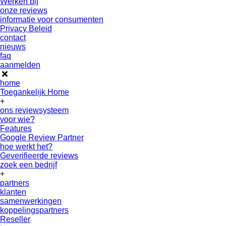
Werken bij
onze reviews
informatie voor consumenten
Privacy Beleid
contact
nieuws
faq
aanmelden
home
Toegankelijk Home
+
ons reviewsysteem
voor wie?
Features
Google Review Partner
hoe werkt het?
Geverifieerde reviews
zoek een bedrijf
+
partners
klanten
samenwerkingen
koppelingspartners
Reseller