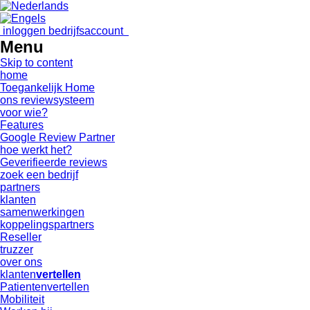
inloggen bedrijfsaccount
Menu
Skip to content
home
Toegankelijk Home
ons reviewsysteem
voor wie?
Features
Google Review Partner
hoe werkt het?
Geverifieerde reviews
zoek een bedrijf
partners
klanten
samenwerkingen
koppelingspartners
Reseller
truzzer
over ons
klanten
vertellen
Patientenvertellen
Mobiliteit