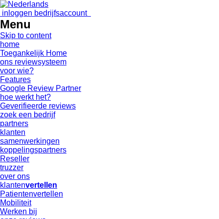
inloggen bedrijfsaccount
Menu
Skip to content
home
Toegankelijk Home
ons reviewsysteem
voor wie?
Features
Google Review Partner
hoe werkt het?
Geverifieerde reviews
zoek een bedrijf
partners
klanten
samenwerkingen
koppelingspartners
Reseller
truzzer
over ons
klanten
vertellen
Patientenvertellen
Mobiliteit
Werken bij