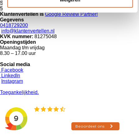
Steenweg 79
5301 HK Zaltbommel
Klantenvertellen is
Google Review
Partner!
Gegevens
0418729200
info@klantenvertellen.nl
KVK nummer:
81275048
Openingstijden
Maandag t/m vrijdag
8.30 – 17.00 uur
Social media
Facebook
LinkedIn
Instagram
Toegankelijkheid.