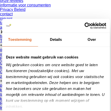
onze reviews
informatie voor consumenten
Privacy Beleid
contact
nieuws
faq
aanmelden
home
Toestemming
Details
Over
Toegankelijk Home
+
ons reviewsysteem
voor wie?
Deze website maakt gebruik van cookies
Features
Google Review Partner
Wij gebruiken cookies om onze website goed te laten
hoe werkt het?
functioneren (noodzakelijke cookies). Met uw
Geverifieerde reviews
zoek een bedrijf
toestemming gebruiken wij ook cookies voor statistische
+
en marketingdoeleinden. Deze helpen ons te begrijpen
partners
hoe bezoekers onze site gebruiken en maken het
klanten
samenwerkingen
mogelijk om relevante inhoud of aanbiedingen te tonen. U
koppelingspartners
kunt uw toestemming op elk moment wijzigen of
Reseller
intrekken.
truzzer