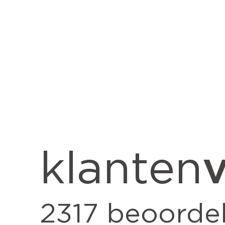
v
klanten
2317
beoordel