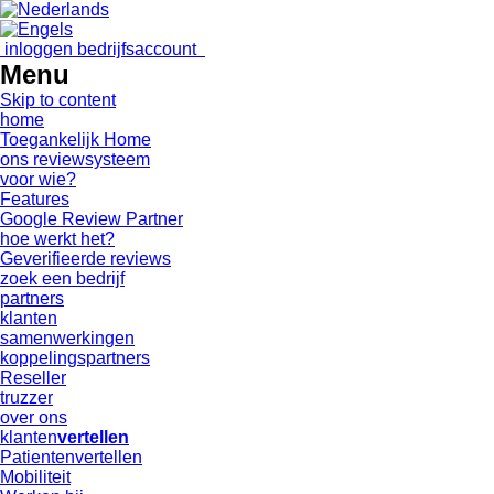
inloggen bedrijfsaccount
Menu
Skip to content
home
Toegankelijk Home
ons reviewsysteem
voor wie?
Features
Google Review Partner
hoe werkt het?
Geverifieerde reviews
zoek een bedrijf
partners
klanten
samenwerkingen
koppelingspartners
Reseller
truzzer
over ons
klanten
vertellen
Patientenvertellen
Mobiliteit