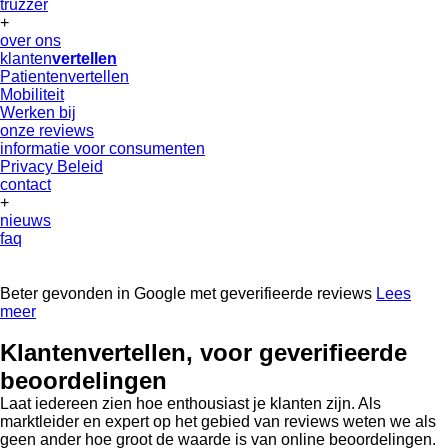
truzzer
+
over ons
klanten
vertellen
Patientenvertellen
Mobiliteit
Werken bij
onze reviews
informatie voor consumenten
Privacy Beleid
contact
+
nieuws
faq
Beter gevonden in Google met geverifieerde reviews
Lees
meer
Klanten
vertellen
, voor geverifieerde
beoordelingen
Laat iedereen zien hoe enthousiast je klanten zijn. Als
marktleider en expert op het gebied van reviews weten we als
geen ander hoe groot de waarde is van online beoordelingen.