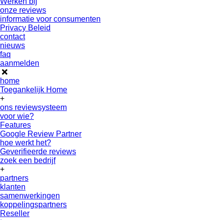
Werken bij
onze reviews
informatie voor consumenten
Privacy Beleid
contact
nieuws
faq
aanmelden
home
Toegankelijk Home
+
ons reviewsysteem
voor wie?
Features
Google Review Partner
hoe werkt het?
Geverifieerde reviews
zoek een bedrijf
+
partners
klanten
samenwerkingen
koppelingspartners
Reseller