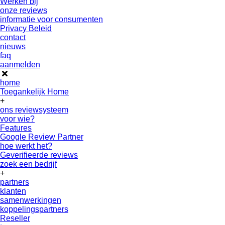
Werken bij
onze reviews
informatie voor consumenten
Privacy Beleid
contact
nieuws
faq
aanmelden
home
Toegankelijk Home
+
ons reviewsysteem
voor wie?
Features
Google Review Partner
hoe werkt het?
Geverifieerde reviews
zoek een bedrijf
+
partners
klanten
samenwerkingen
koppelingspartners
Reseller