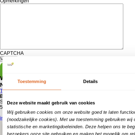
Opmerkingen
CAPTCHA
Meld je aan voor onze nieuwsbrief
Wil je persoonlijk iemand spreken?
Toestemming
Details
Neem dan telefonisch contact met ons op via
Tel nr: 0418729200
Bezoekadres
Steenweg 79
Deze website maakt gebruik van cookies
5301 HK Zaltbommel
Wij gebruiken cookies om onze website goed te laten functio
info@klanten
vertellen
.nl
(noodzakelijke cookies). Met uw toestemming gebruiken wij 
statistische en marketingdoeleinden. Deze helpen ons te beg
bezoekers onze site gebruiken en maken het mogelijk om rel