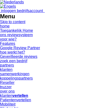
inloggen bedrijfsaccount
Menu
Skip to content
home
Toegankelijk Home
ons reviewsysteem
voor wie?
Features
Google Review Partner
hoe werkt het?
Geverifieerde reviews
zoek een bedrijf
partners
klanten
samenwerkingen
koppelingspartners
Reseller
truzzer
over ons
klanten
vertellen
Patientenvertellen
Mobiliteit