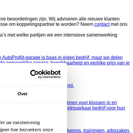
ine beoordelingen zijn. Wij adviseren alle nieuwe klanten
resse om koppelingspartner te worden? Neem
contact
met ons
a’s met welke partijen we een intensieve samenwerking
 AutoProfijt-garage is baas in eigen bedrijf, maar we delen
 de persoonlijke service, bereikbaarheid en eerlijke prijs van je
n alle optiekwinkels in Nederland.
Over
ite komen er offerte-aanvragen binnen voor klussen in en
umenten bij het kiezen van het betrouwbaar bedrijf voor hun
 Met uw toestemming
rijpen hoe bezoekers onze
j onze leden persoonlijk bij met kennis, trainingen, arbozaken,