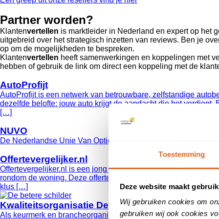
Partner worden?
Klanten
vertellen
is marktleider in Nederland en expert op het 
uitgebreid over het strategisch inzetten van reviews. Ben je ove
op om de mogelijkheden te bespreken.
Klanten
vertellen
heeft samenwerkingen en koppelingen met ver
hebben of gebruik de link om direct een koppeling met de klant
AutoProfijt
AutoProfijt is een netwerk van betrouwbare, zelfstandige autobe
dezelfde belofte: jouw auto krijgt de aandacht die het verdient. 
[…]
NUVO
De Nederlandse Unie Van Optiekbedrijven (NUVO) is de brancheo
Toestemming
Offertevergelijker.nl
Offertevergelijker.nl is een jong online marketing bureau waarb
rondom de woning. Deze offerte-aanvragen controleren wij en ze
Deze website maakt gebruik
klus […]
Wij gebruiken cookies om on
Kwaliteitsorganisatie De Betere Schilder
gebruiken wij ook cookies vo
Als keurmerk en brancheorganisatie probeert Kwaliteitsorganisat