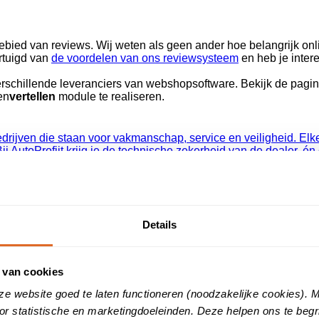
gebied van reviews. Wij weten als geen ander hoe belangrijk onl
rtuigd van
de voordelen van ons reviewsysteem
en heb je inte
schillende leveranciers van webshopsoftware. Bekijk de pagin
en
vertellen
module te realiseren.
drijven die staan voor vakmanschap, service en veiligheid. Elke
Bij AutoProfijt krijg je de technische zekerheid van de dealer, én
rganisatie in de optiek en vertegenwoordigt een groot deel va
Details
ij we particulieren en bedrijven bij elkaar brengen. Via de webs
tten we door naar drie relevante bedrijven. Zo helpen wij cons
 van cookies
ze website goed te laten functioneren (noodzakelijke cookies).
or statistische en marketingdoeleinden. Deze helpen ons te beg
ie De Betere Schilder de totale sector te versterken en staan zi