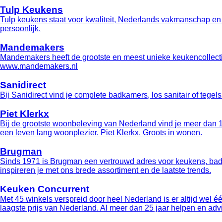
Tulp Keukens
Tulp keukens staat voor kwaliteit, Nederlands vakmanschap en 
persoonlijk.
Mandemakers
Mandemakers heeft de grootste en meest unieke keukencollectie
www.mandemakers.nl
Sanidirect
Bij Sanidirect vind je complete badkamers, los sanitair of tegel
Piet Klerkx
Bij de grootste woonbeleving van Nederland vind je meer dan 100
een leven lang woonplezier. Piet Klerkx. Groots in wonen.
Brugman
Sinds 1971 is Brugman een vertrouwd adres voor keukens, badka
inspireren je met ons brede assortiment en de laatste trends.
Keuken Concurrent
Met 45 winkels verspreid door heel Nederland is er altijd wel
laagste prijs van Nederland. Al meer dan 25 jaar helpen en ad