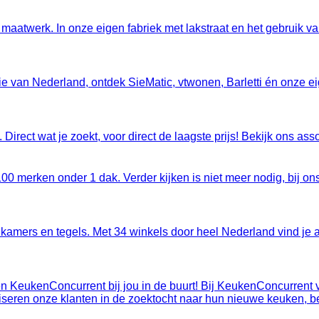
maatwerk. In onze eigen fabriek met lakstraat en het gebruik v
 van Nederland, ontdek SieMatic, vtwonen, Barletti én onze ei
s. Direct wat je zoekt, voor direct de laagste prijs! Bekijk ons 
 merken onder 1 dak. Verder kijken is niet meer nodig, bij ons s
mers en tegels. Met 34 winkels door heel Nederland vind je alt
 één KeukenConcurrent bij jou in de buurt! Bij KeukenConcurren
viseren onze klanten in de zoektocht naar hun nieuwe keuken, b