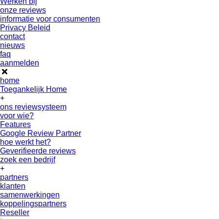
Werken bij
onze reviews
informatie voor consumenten
Privacy Beleid
contact
nieuws
faq
aanmelden
home
Toegankelijk Home
+
ons reviewsysteem
voor wie?
Features
Google Review Partner
hoe werkt het?
Geverifieerde reviews
zoek een bedrijf
+
partners
klanten
samenwerkingen
koppelingspartners
Reseller