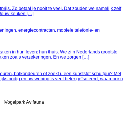
rijs. Zo betaal je nooit te veel. Dat zouden we namelijk zelf
. Jouw keuken […]
eningen, energiecontracten, mobiele telefonie- en
ken in hun leven: hun thuis. We zijn Nederlands grootste
nzaken zoals verzekeringen. En we zorgen […]
uren, balkondeuren of zoekt u een kunststof schuifpui? Met
ijks nodig en uw woning is veel beter geïsoleerd, waardoor u