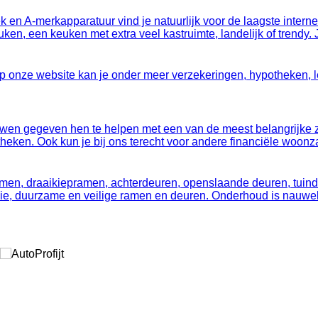
n A-merkapparatuur vind je natuurlijk voor de laagste internetp
ken, een keuken met extra veel kastruimte, landelijk of trendy
 Op onze website kan je onder meer verzekeringen, hypotheken, l
wen gegeven hen te helpen met een van de meest belangrijke za
otheken. Ook kun je bij ons terecht voor andere financiële woo
men, draaikiepramen, achterdeuren, openslaande deuren, tuinde
ooie, duurzame en veilige ramen en deuren. Onderhoud is nauwel