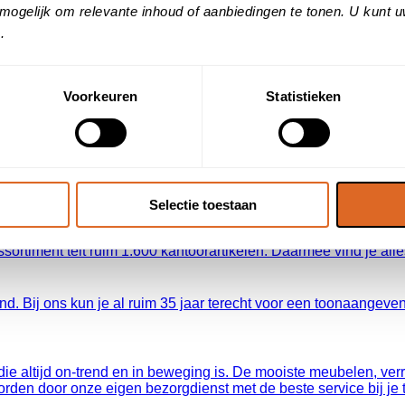
 kortingen.
mogelijk om relevante inhoud of aanbiedingen te tonen. U kunt 
.
woningbouw. Op basis van duizenden reviews en informatie over
Voorkeuren
Statistieken
lijk) onderzoek ontvang je persoonlijk advies over jouw mooist
 ochtends positiever, actiever en meer ontspannen uit je bed. Be
ieuwe bril of contactlenzen komt, wij staan voor je klaar en he
Selectie toestaan
rtiment telt ruim 1.600 kantoorartikelen. Daarmee vind je alles
and. Bij ons kun je al ruim 35 jaar terecht voor een toonaangeven
 die altijd on-trend en in beweging is. De mooiste meubelen, v
worden door onze eigen bezorgdienst met de beste service bij je