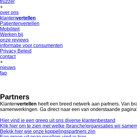
truzzer
+
over ons
klanten
vertellen
Patientenvertellen
Mobiliteit
Werken bij
onze reviews
informatie voor consumenten
Privacy Beleid
contact
+
nieuws
faq
Partners
Klanten
vertellen
heeft een breed netwerk aan partners. Van bran
samenwerkingen. Ga direct naar een van onderstaande pagina’s
Hier vind je een greep uit ons diverse klantenbestand
Klik hier om te zien met welke (branche)organisaties wij same
Bekijk hier wie onze koppelingspartners zijn
Een greep uit onze resellers vind je hier