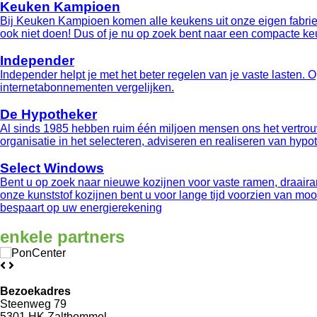
Keuken Kampioen
Bij Keuken Kampioen komen alle keukens uit onze eigen fabriek e
ook niet doen! Dus of je nu op zoek bent naar een compacte keu
Independer
Independer helpt je met het beter regelen van je vaste lasten.
internetabonnementen vergelijken.
De Hypotheker
Al sinds 1985 hebben ruim één miljoen mensen ons het vertrou
organisatie in het selecteren, adviseren en realiseren van hyp
Select Windows
Bent u op zoek naar nieuwe kozijnen voor vaste ramen, draaira
onze kunststof kozijnen bent u voor lange tijd voorzien van m
bespaart op uw energierekening
enkele
partners
Bezoekadres
Steenweg 79
5301 HK Zaltbommel