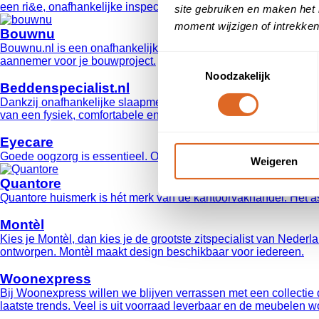
een ri&e, onafhankelijke inspecties, klantreviews, geschillen en
site gebruiken en maken het 
moment wijzigen of intrekken
Bouwnu
Bouwnu.nl is een onafhankelijke vergelijkingswebsite voor de 
Toestemmingsselectie
aannemer voor je bouwproject.
Noodzakelijk
Beddenspecialist.nl
Dankzij onafhankelijke slaapmetingen en continu (wetenschappe
van een fysiek, comfortabele en gezonde nachtrust en stap je ’s
Eyecare
Goede oogzorg is essentieel. Of je nu voor een oogmeting, een n
Weigeren
Quantore
Quantore huismerk is hét merk van de kantoorvakhandel. Het asso
Montèl
Kies je Montèl, dan kies je de grootste zitspecialist van Nederl
ontworpen. Montèl maakt design beschikbaar voor iedereen.
Woonexpress
Bij Woonexpress willen we blijven verrassen met een collectie
laatste trends. Veel is uit voorraad leverbaar en de meubelen 