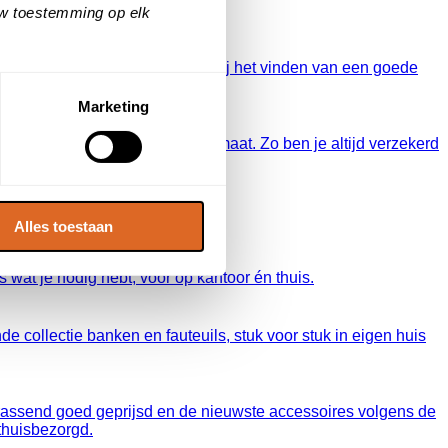
uw toestemming op elk
 bedrijven helpt bouwnu.nl je bij het vinden van een goede
Marketing
e en beste slaapoplossing op maat. Zo ben je altijd verzekerd
ddenspecialist – Ligt beter
lpen je graag!
Alles toestaan
 wat je nodig hebt, voor op kantoor én thuis.
de collectie banken en fauteuils, stuk voor stuk in eigen huis
errassend goed geprijsd en de nieuwste accessoires volgens de
 thuisbezorgd.