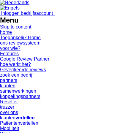
inloggen bedrijfsaccount
Menu
Skip to content
home
Toegankelijk Home
ons reviewsysteem
voor wie?
Features
Google Review Partner
hoe werkt het?
Geverifieerde reviews
zoek een bedrijf
partners
klanten
samenwerkingen
koppelingspartners
Reseller
truzzer
over ons
klanten
vertellen
Patientenvertellen
Mobiliteit