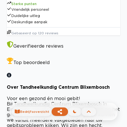
Sterke punten
Vriendelijk personeel
Duidelijke uitleg
Deskundige aanpak
Gebaseerd op
120
reviews
Geverifieerde reviews
Top beoordeeld
Over Tandheelkundig Centrum Blixembosch
Voor een gezond én mooi gebit!
Bij Tandheelkundig Centrum Blixembosch in
Eindhoven zijn alle denkbare specialismen op het
Bedrijfsoverzicht
gebied van tandheelkunde verenigd. Zo kunnen
we vanuit meerdere vakgebieden naar uw
gebitsprobleem kijken. Wij zijn een hecht,