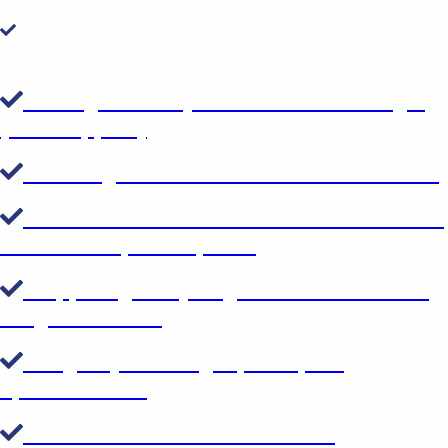
Een professionele beoordelingspagina
binnen Klantenvertellen
Weergave van jouw reviews in Google
(rich snippets)
Verhoogde lokale vindbaarheid via SEO
Automatisch verzamelen van reviews na
een aankoop of afspraak
Koppeling met je eigen website via een
widget of iframe
Vragenlijsten toegespitst op de
optiekbranche
Dashboard met klantinzichten,