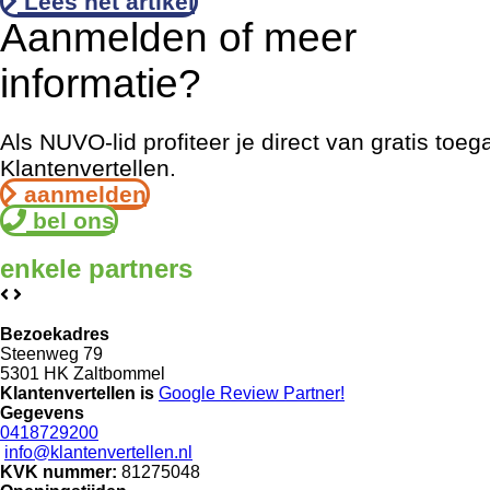
Lees het artikel
Aanmelden of meer
informatie?
Als NUVO-lid profiteer je direct van gratis toeg
Klantenvertellen.
aanmelden
bel ons
enkele
partners
Bezoekadres
Steenweg 79
5301 HK Zaltbommel
Klantenvertellen is
Google Review
Partner!
Gegevens
0418729200
info@klantenvertellen.nl
KVK nummer:
81275048