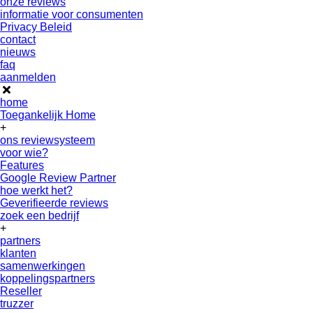
onze reviews
informatie voor consumenten
Privacy Beleid
contact
nieuws
faq
aanmelden
home
Toegankelijk Home
+
ons reviewsysteem
voor wie?
Features
Google Review Partner
hoe werkt het?
Geverifieerde reviews
zoek een bedrijf
+
partners
klanten
samenwerkingen
koppelingspartners
Reseller
truzzer