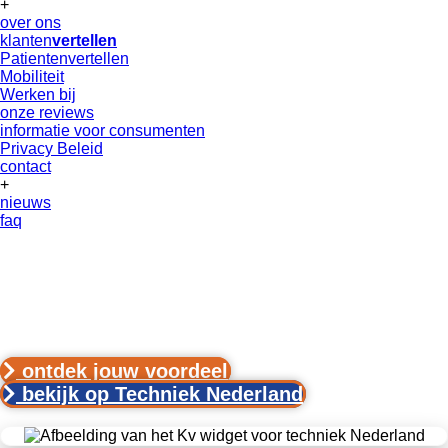
+
over ons
klanten
vertellen
Patientenvertellen
Mobiliteit
Werken bij
onze reviews
informatie voor consumenten
Privacy Beleid
contact
+
nieuws
faq
Klanten
vertellen
en Techniek Nederland
ontdek jouw voordeel
bekijk op Techniek Nederland