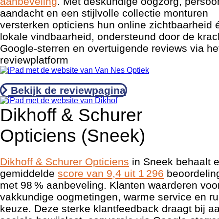
aanbeveling
. Met deskundige oogzorg, persoon
aandacht en een stijlvolle collectie monturen
versterken opticiens hun online zichtbaarheid 
lokale vindbaarheid, ondersteund door de krac
Google-sterren en overtuigende reviews via het
reviewplatform
Bekijk de reviewpagina
Dikhoff & Schurer
Opticiens (Sneek)
Dikhoff & Schurer Opticiens
in Sneek behaalt 
gemiddelde
score van 9,4 uit 1 296
beoordelin
met 98 % aanbeveling. Klanten waarderen voo
vakkundige oogmetingen, warme service en r
keuze. Deze sterke klantfeedback draagt bij a