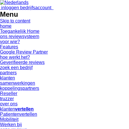
inloggen bedrijfsaccount
Menu
Skip to content
home
Toegankelijk Home
ons reviewsysteem
voor wie?
Features
Google Review Partner
hoe werkt het?
Geverifieerde reviews
zoek een bedrijf
partners
klanten
samenwerkingen
koppelingspartners
Reseller
truzzer
over ons
klanten
vertellen
Patientenvertellen
Mobiliteit
Werken bij