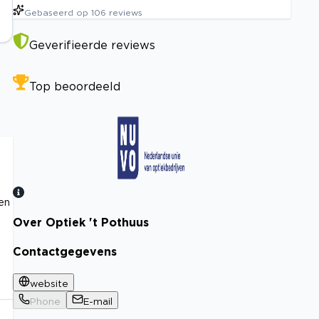
Gebaseerd op
106
reviews
Geverifieerde reviews
Top beoordeeld
 en
Over Optiek 't Pothuus
Bekijk certificaat
Contactgegevens
website
Phone
E-mail