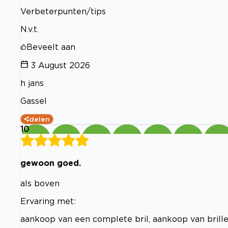
Verbeterpunten/tips
N.v.t.
Beveelt aan
3 August 2026
h jans
Gassel
delen
10
gewoon goed.
als boven
Ervaring met:
aankoop van een complete bril, aankoop van brill