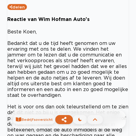
delen
Reactie van Wim Hofman Auto's
Beste Koen,
Bedankt dat u de tijd heeft genomen om uw
ervaring met ons te delen. We vinden het
jammer om te lezen dat u de communicatie en
het verkoopproces als stroef heeft ervaren,
terwijl wij juist het gevoel hadden dat we er alles
aan hebben gedaan om u zo goed mogelijk te
helpen en de auto netjes af te leveren. Wij doen
altijd ons uiterste best om klanten goed te
informeren en een auto in een zo goed mogelijke
staat te overhandigen.
Het is voor ons dan ook teleurstellend om te zien
dat dit niet zo bij u is overgekomen. Het enige
punt dat na aflevering door u is genoemd, betrof
Bedrijfsoverzicht
de ruit. Hier konden we helaas niets meer in
betekenen, omdat de auto inmiddels al de weg
op was gegaan en de beschadiging naar alle