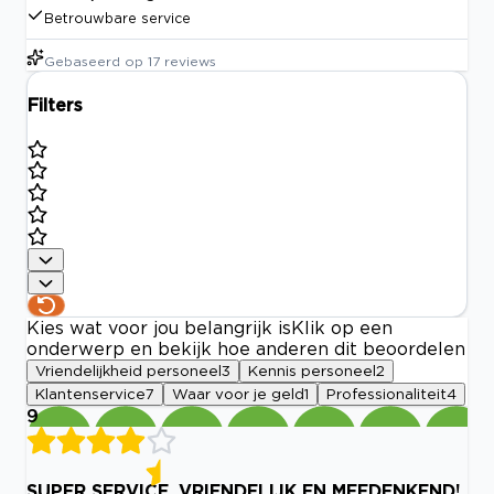
Betrouwbare service
Gebaseerd op
17
reviews
Filters
Kies wat voor jou belangrijk is
Klik op een
onderwerp en bekijk hoe anderen dit beoordelen
Vriendelijkheid personeel
3
Kennis personeel
2
Klantenservice
7
Waar voor je geld
1
Professionaliteit
4
9
SUPER SERVICE, VRIENDELIJK EN MEEDENKEND!