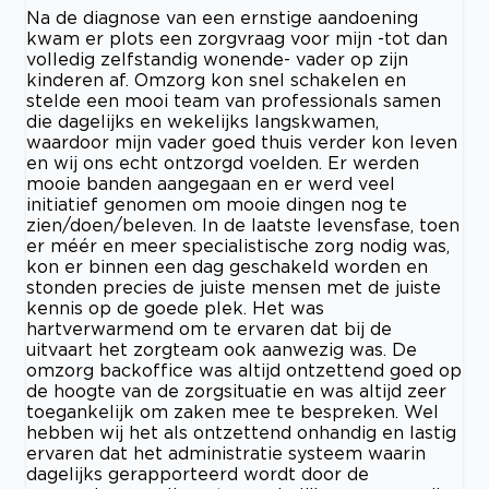
Na de diagnose van een ernstige aandoening
kwam er plots een zorgvraag voor mijn -tot dan
volledig zelfstandig wonende- vader op zijn
kinderen af. Omzorg kon snel schakelen en
stelde een mooi team van professionals samen
die dagelijks en wekelijks langskwamen,
waardoor mijn vader goed thuis verder kon leven
en wij ons echt ontzorgd voelden. Er werden
mooie banden aangegaan en er werd veel
initiatief genomen om mooie dingen nog te
zien/doen/beleven. In de laatste levensfase, toen
er méér en meer specialistische zorg nodig was,
kon er binnen een dag geschakeld worden en
stonden precies de juiste mensen met de juiste
kennis op de goede plek. Het was
hartverwarmend om te ervaren dat bij de
uitvaart het zorgteam ook aanwezig was. De
omzorg backoffice was altijd ontzettend goed op
de hoogte van de zorgsituatie en was altijd zeer
toegankelijk om zaken mee te bespreken. Wel
hebben wij het als ontzettend onhandig en lastig
ervaren dat het administratie systeem waarin
dagelijks gerapporteerd wordt door de