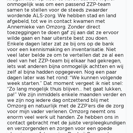
onmogelijk was om een passend ZZP-team
samen te stellen voor de steeds zwaarder
wordende ALS-zorg. We hebben stad en land
afgebeld, tot we in contact kwamen met
Annemieke van Omzorg. Zonder direct
toezeggingen te doen gaf zij aan dat ze ervoor
wilde gaan en haar uiterste best zou doen.
Enkele dagen later zat ze bij ons op de bank
voor een kennismaking en inventarisatie. Niet
veel later belde ze om te vertellen dat ze al een
deel van het ZZP-team bij elkaar had gekregen,
iets wat anderen bijna onmogelijk achtten en wij
zelf al bijna hadden opgegeven. Nog een paar
dagen later was het rond: “We kunnen volgende
week starten.” Dat moment vergeet ik niet snel:
“Zo lang mogelijk thuis blijven… het gaat lukken,
pa!” We zijn inmiddels enkele maanden verder en
we zijn nog iedere dag ontzettend blij met
Omzorg en natuurlijk met de ZZP’ers die de zorg
voor mijn vader verlenen. Omzorg neemt ons
enorm veel werk uit handen. Ze hebben ons in
contact gebracht met de juiste verpleegkundigen
en verzorgenden en zorgen voor een goede