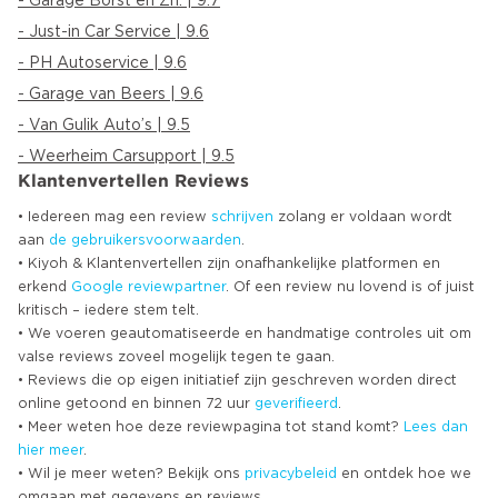
- Garage Borst en Zn. | 9.7
- Just-in Car Service | 9.6
- PH Autoservice | 9.6
- Garage van Beers | 9.6
- Van Gulik Auto’s | 9.5
- Weerheim Carsupport | 9.5
Klantenvertellen Reviews
• Iedereen mag een review
schrijven
zolang er voldaan wordt
aan
de gebruikersvoorwaarden
.
• Kiyoh & Klantenvertellen zijn onafhankelijke platformen en
erkend
Google
reviewpartner
. Of een review nu lovend is of juist
kritisch – iedere stem telt.
• We voeren geautomatiseerde en handmatige controles uit om
valse reviews zoveel mogelijk tegen te gaan.
• Reviews die op eigen initiatief zijn geschreven worden direct
online getoond en binnen 72 uur
geverifieerd
.
• Meer weten hoe deze reviewpagina tot stand komt?
Lees dan
hier meer
.
• Wil je meer weten? Bekijk ons
privacybeleid
en ontdek hoe we
omgaan met gegevens en reviews.