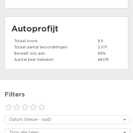
Autoprofijt
Totaal score
9.6
Totaal aantal beoordelingen
2.071
Beveelt ons aan
99%
Aantal keer bekeken
48.179
Filters