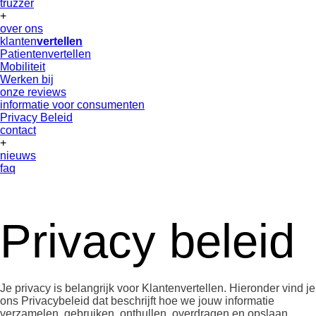
truzzer
+
over ons
klanten
vertellen
Patientenvertellen
Mobiliteit
Werken bij
onze reviews
informatie voor consumenten
Privacy Beleid
contact
+
nieuws
faq
Privacy beleid
Je privacy is belangrijk voor Klantenvertellen. Hieronder vind je
ons Privacybeleid dat beschrijft hoe we jouw informatie
verzamelen, gebruiken, onthullen, overdragen en opslaan