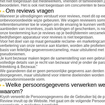
het niet toegestaan dat medewerkers, vrienden of familieleden je
beoordelen. Het is ook niet toegestaan om concurrenten te beo
Om reviews vragen
Wanneer je uitnodigingen verstuurt voor reviews, moet dit op ee
onbevooroordeelde wijze gebeuren. We vragen reviewers som
referentienummer toe te voegen om de ervaring te kunnen verifi
aanbieden van incentives, zoals kortingen of geschenken, is ni
onze toestemming kun je reviews op je bedrijfsterrein verzamel
bedrijfseigen apparatuur voor reviews is niet toegestaan.
Voor het doel van op maat gemaakte reclame- en marketingca
verbetering van onze service aan klanten, worden alle profiel
basis van feitelijke gegevensverzameling, maar uitsluitend met
pseudoniemen.
Je kunt bezwaar maken tegen de samenstelling van een gebruik
volledige details van je recht van bezwaar vind je onder de par
Intrekking & Bezwaar.”
We garanderen dat er geen persoonlijke gegevens aan derden
doorgegeven, maar uitsluitend voor interne doeleinden worden 
gepseudonimiseerde vorm.
Welke persoonsgegevens verwerken we
waarom?
Kiyoh verwerkt de Persoonsgegevens die de Gebruiker bij de p
Review invult op de Website. Het gaat om de volgende Perso