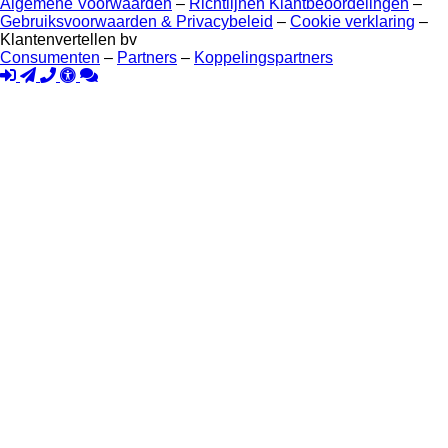
Algemene Voorwaarden
–
Richtlijnen Klantbeoordelingen
–
Gebruiksvoorwaarden & Privacybeleid
–
Cookie verklaring
–
Klantenvertellen bv
Consumenten
–
Partners
–
Koppelingspartners