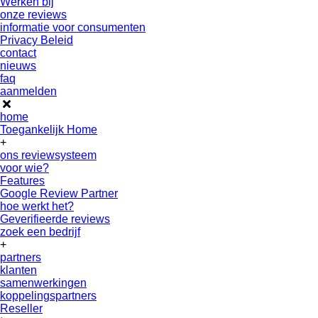
Werken bij
onze reviews
informatie voor consumenten
Privacy Beleid
contact
nieuws
faq
aanmelden
home
Toegankelijk Home
+
ons reviewsysteem
voor wie?
Features
Google Review Partner
hoe werkt het?
Geverifieerde reviews
zoek een bedrijf
+
partners
klanten
samenwerkingen
koppelingspartners
Reseller