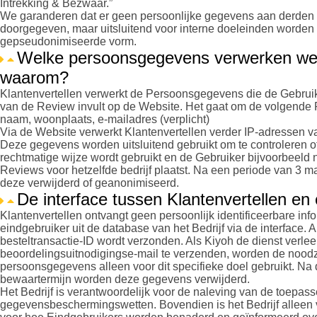
Intrekking & Bezwaar.”
We garanderen dat er geen persoonlijke gegevens aan derden
doorgegeven, maar uitsluitend voor interne doeleinden worden 
gepseudonimiseerde vorm.
Welke persoonsgegevens verwerken we
waarom?
Klantenvertellen verwerkt de Persoonsgegevens die de Gebruike
van de Review invult op de Website. Het gaat om de volgend
naam, woonplaats, e-mailadres (verplicht)
Via de Website verwerkt Klantenvertellen verder IP-adressen v
Deze gegevens worden uitsluitend gebruikt om te controleren o
rechtmatige wijze wordt gebruikt en de Gebruiker bijvoorbeeld 
Reviews voor hetzelfde bedrijf plaatst. Na een periode van 3
deze verwijderd of geanonimiseerd.
De interface tussen Klantenvertellen en 
Klantenvertellen ontvangt geen persoonlijk identificeerbare inf
eindgebruiker uit de database van het Bedrijf via de interface.
besteltransactie-ID wordt verzonden. Als Kiyoh de dienst verle
beoordelingsuitnodigingse-mail te verzenden, worden de noodz
persoonsgegevens alleen voor dit specifieke doel gebruikt. Na 
bewaartermijn worden deze gegevens verwijderd.
Het Bedrijf is verantwoordelijk voor de naleving van de toepass
gegevensbeschermingswetten. Bovendien is het Bedrijf alleen 