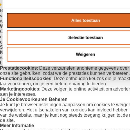
Cookiebeleid voor consumenten
Bij Klantenvertellen gebruiken we cookies om je bezoek aan on
verbeteren en personaliseren. Hieronder vind je meer informati
Alles toestaan
werken en hoe we deze inzetten.
Wat zijn Cookies?
Cookies zijn kleine tekstbestanden die door je browser op je 
opgeslagen wanneer je onze site bezoekt. Ze helpen ons om je
Selectie toestaan
onthouden en geven ons inzicht in hoe onze website wordt gebr
Soorten Cookies die We Gebruiken
Noodzakelijke Cookies
: Deze zijn essentieel voor het functio
Weigeren
website. Ze zorgen ervoor dat je kunt navigeren en gebruik ku
basisfuncties.
Prestatiecookies
: Deze verzamelen anonieme gegevens over
onze site gebruiken, zodat we de prestaties kunnen verbeteren.
Functionaliteitscookies
: Deze onthouden keuzes die je maakt
taalvoorkeuren, om je een betere ervaring te bieden.
Marketingcookies
: Deze volgen je online activiteit om advert
aan je interesses.
Je Cookievoorkeuren Beheren
Je kunt je browserinstellingen aanpassen om cookies te weiger
verwijderen. Het uitschakelen van cookies kan invloed hebben o
van de website, maar je kunt nog steeds toegang krijgen tot d
de site.
Meer Informatie