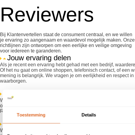
Reviewers
Bij Klantenvertellen staat de consument centraal, en we willen
je ervaring zo aangenaam en waardevol mogelijk maken. Onze
richtlijnen zijn ontworpen om een eerlijke en veilige omgeving
voor iedereen te garanderen.
Jouw ervaring delen
Als je recent een ervaring hebt gehad met een bedrijf, waarder
Of het nu gaat om online shoppen, telefonisch contact, of een 
mening is belangrijk. We vragen je om eerlijkheid en respect in 
waarborgen.
Ongepassioneerde reviews
We hanteren een strikt beleid tegen valse of misleidende beoor
oprechte ervaringen, zonder enige druk of invloed, horen thuis 
Reviews die niet authentiek zijn, worden verwijderd.
Toestemming
Details
Privacy en respect
We beschermen je privacy door ervoor te zorgen dat persoonlij