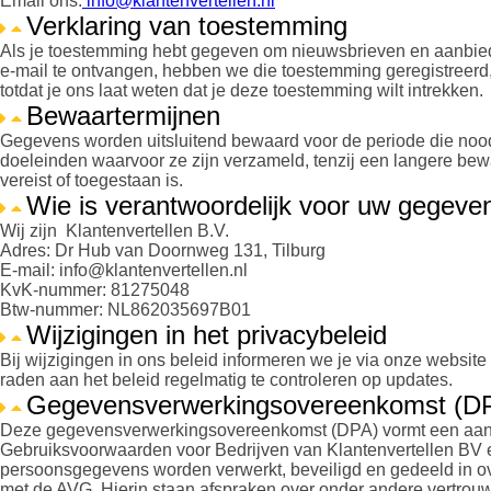
Email ons:
info@klantenvertellen.nl
Verklaring van toestemming
Als je toestemming hebt gegeven om nieuwsbrieven en aanbie
e-mail te ontvangen, hebben we die toestemming geregistreerd, d
totdat je ons laat weten dat je deze toestemming wilt intrekken.
Bewaartermijnen
Gegevens worden uitsluitend bewaard voor de periode die nood
doeleinden waarvoor ze zijn verzameld, tenzij een langere bewa
vereist of toegestaan is.
Wie is verantwoordelijk voor uw gegeve
Wij zijn Klantenvertellen B.V.
Adres: Dr Hub van Doornweg 131, Tilburg
E-mail:
info@klantenvertellen.nl
KvK-nummer: 81275048
Btw-nummer: NL862035697B01
Wijzigingen in het privacybeleid
Bij wijzigingen in ons beleid informeren we je via onze website
raden aan het beleid regelmatig te controleren op updates.
Gegevensverwerkingsovereenkomst (D
Deze gegevensverwerkingsovereenkomst (DPA) vormt een aanv
Gebruiksvoorwaarden voor Bedrijven van Klantenvertellen BV e
persoonsgegevens worden verwerkt, beveiligd en gedeeld in 
met de AVG. Hierin staan afspraken over onder andere vertrouw