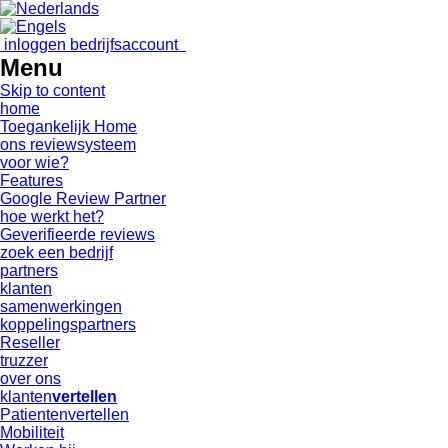
inloggen bedrijfsaccount
Menu
Skip to content
home
Toegankelijk Home
ons reviewsysteem
voor wie?
Features
Google Review Partner
hoe werkt het?
Geverifieerde reviews
zoek een bedrijf
partners
klanten
samenwerkingen
koppelingspartners
Reseller
truzzer
over ons
klanten
vertellen
Patientenvertellen
Mobiliteit