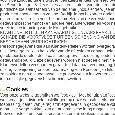
voor hoe Eindgebruikers worden benaderd en geïnformeerd ove
om Beoordelingen & Recensies achter te laten; voor de beoord
juridische toelaatbaarheid van de reclame (inclusief de wijze e
producten en/of diensten van het Bedrijf, in het bijzonder onde
en reclamewetten; en voor het beoordelen van de vereisten on
gegevensbeschermings- en andere relevante wetten en voor het
vereiste toestemming van de Eindgebruiker.
KLANTENVERTELLEN AANVAARDT GEEN AANSPRAKELI
SCHADE DIE VOORTVLOEIT UIT EEN SCHENDING VAN D
BESCHREVEN VERPLICHTINGEN.
Persoonsgegevens die aan Klantenvertellen worden overgedr
uitsluitend gebruikt in het kader van de afgesloten contractuele 
gerelateerde doeleinden zoals fraudepreventie, opslag, coderi
gegevensgebruik. Deze gegevens worden niet gedeeld met niet
Klantenvertellen verklaart en garandeert dat haar verzameling, 
opslag, verwijdering en openbaarmaking van Persoonlijke Infor
zal voldoen aan alle toepasselijke privacywetten in overeenst
toepasselijke gegevensbeschermingswetten.
Cookies
Voor onze website gebruiken we “cookies.” Met behulp van “co
webserver je individuele instellingen op onze website herkenn
toepassing) delen van je registratiegegevens in gecodeerde v
gebruik te vergemakkelijken en automatische inlog mogelijk te
browserinstellingen kun je ervoor kiezen om cookies te weigeren