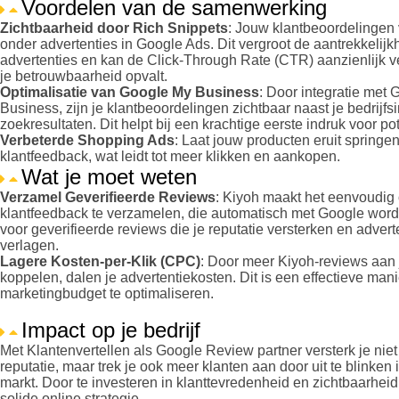
Voordelen van de samenwerking
Zichtbaarheid door Rich Snippets
: Jouw klantbeoordelingen 
onder advertenties in Google Ads. Dit vergroot de aantrekkelijk
advertenties en kan de Click-Through Rate (CTR) aanzienlijk 
je betrouwbaarheid opvalt.
Optimalisatie van Google My Business
: Door integratie met
Business, zijn je klantbeoordelingen zichtbaar naast je bedrijfsi
zoekresultaten. Dit helpt bij een krachtige eerste indruk voor po
Verbeterde Shopping Ads
: Laat jouw producten eruit springe
klantfeedback, wat leidt tot meer klikken en aankopen.
Wat je moet weten
Verzamel Geverifieerde Reviews
: Kiyoh maakt het eenvoudig
klantfeedback te verzamelen, die automatisch met Google wordt
voor geverifieerde reviews die je reputatie versterken en adver
verlagen.
Lagere Kosten-per-Klik (CPC)
: Door meer Kiyoh-reviews aan j
koppelen, dalen je advertentiekosten. Dit is een effectieve mani
marketingbudget te optimaliseren.
Impact op je bedrijf
Met Klantenvertellen als Google Review partner versterk je niet 
reputatie, maar trek je ook meer klanten aan door uit te blinken
markt. Door te investeren in klanttevredenheid en zichtbaarheid
solide online strategie.