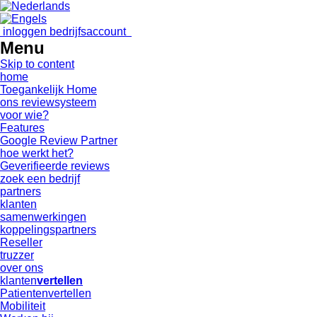
inloggen bedrijfsaccount
Menu
Skip to content
home
Toegankelijk Home
ons reviewsysteem
voor wie?
Features
Google Review Partner
hoe werkt het?
Geverifieerde reviews
zoek een bedrijf
partners
klanten
samenwerkingen
koppelingspartners
Reseller
truzzer
over ons
klanten
vertellen
Patientenvertellen
Mobiliteit