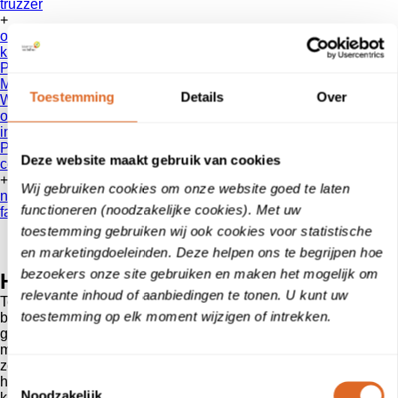
truzzer
+
over ons
klanten
vertellen
Patientenvertellen
Mobiliteit
Toestemming
Details
Over
Werken bij
onze reviews
informatie voor consumenten
Privacy Beleid
Deze website maakt gebruik van cookies
contact
+
Wij gebruiken cookies om onze website goed te laten
nieuws
functioneren (noodzakelijke cookies). Met uw
faq
toestemming gebruiken wij ook cookies voor statistische
en marketingdoeleinden. Deze helpen ons te begrijpen hoe
bezoekers onze site gebruiken en maken het mogelijk om
Hoe werkt het?
relevante inhoud of aanbiedingen te tonen. U kunt uw
Tevreden klanten zijn de beste ambassadeurs. Het
toestemming op elk moment wijzigen of intrekken.
beoordelingssysteem van klanten
vertellen
is laagdrempelig en
gebruiksvriendelijk. Wij doen er alles aan om een zo hoog
mogelijke respons te realiseren onder je klanten. Om ervoor te
zorgen dat ons systeem zo effectief mogelijk wordt gebruikt
Toestemmingsselectie
helpt een specialist van klanten
vertellen
al onze nieuwe
Noodzakelijk
klanten op weg. Samen gaan we ervoor zorgen dat reviews je