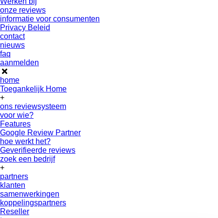
Werken bij
onze reviews
informatie voor consumenten
Privacy Beleid
contact
nieuws
faq
aanmelden
home
Toegankelijk Home
+
ons reviewsysteem
voor wie?
Features
Google Review Partner
hoe werkt het?
Geverifieerde reviews
zoek een bedrijf
+
partners
klanten
samenwerkingen
koppelingspartners
Reseller