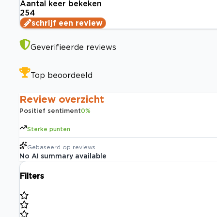
Aantal keer bekeken
254
schrijf een review
Geverifieerde reviews
Top beoordeeld
Review overzicht
Positief sentiment
0
%
Sterke punten
Gebaseerd op
reviews
No AI summary available
Filters