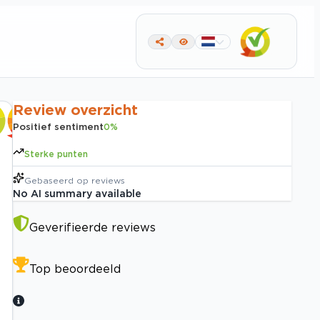
Review overzicht
Positief sentiment
0
%
Sterke punten
Gebaseerd op
reviews
No AI summary available
Geverifieerde reviews
Top beoordeeld