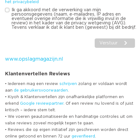
het privacybeleid
Ik ga akkoord met de verwerking van mijn
persoonsgegevens (naam, e-mailadres, IP adres en
eventueel overige informatie die ik vrijwillig invul in de
review) in het kader van de privacy wetgeving (AVG).
Tevens verklaar ik dat ik klant ben (geweest) bij dit bedrijf.
Verstuur
www.opslagmagazijn.nl
Klantenvertellen Reviews
• Iedereen mag een review
schrijven
zolang er voldaan wordt
aan
de gebruikersvoorwaarden
.
• Kiyoh & Klantenvertellen zijn onafhankelijke platformen en
erkend
Google
reviewpartner
. Of een review nu lovend is of juist
kritisch – iedere stem telt.
• We voeren geautomatiseerde en handmatige controles uit om
valse reviews zoveel mogelijk tegen te gaan.
• Reviews die op eigen initiatief zijn geschreven worden direct
online getoond en binnen 72 uur
geverifieerd
.