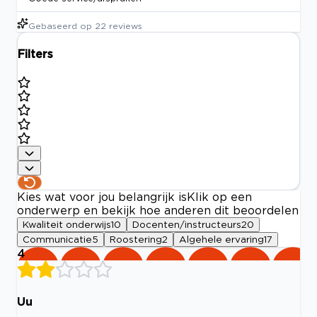
Gebaseerd op
22
reviews
Filters
Kies wat voor jou belangrijk is
Klik op een
onderwerp en bekijk hoe anderen dit beoordelen
Kwaliteit onderwijs
10
Docenten/instructeurs
20
Communicatie
5
Roostering
2
Algehele ervaring
17
4
Uu