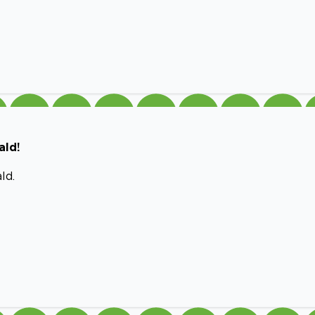
ald!
ld.