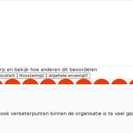
rp en bekijk hoe anderen dit beoordelen
icatie
5
Roostering
2
Algehele ervaring
17
ook verbeterpunten binnen de organisatie is te veel ge