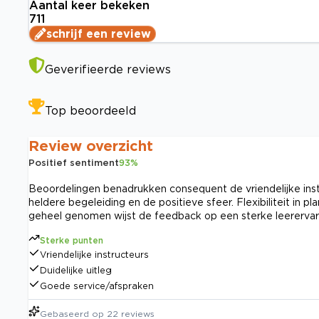
Aantal keer bekeken
711
schrijf een review
Geverifieerde reviews
Top beoordeeld
Review overzicht
Positief sentiment
93
%
Beoordelingen benadrukken consequent de vriendelijke inst
heldere begeleiding en de positieve sfeer. Flexibiliteit in
geheel genomen wijst de feedback op een sterke leerervar
Sterke punten
Vriendelijke instructeurs
Duidelijke uitleg
Goede service/afspraken
Gebaseerd op
22
reviews