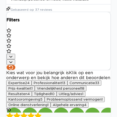
Gebaseerd op
37
reviews
Filters
Kies wat voor jou belangrijk is
Klik op een
onderwerp en bekijk hoe anderen dit beoordelen
Expertise
24
Professionaliteit
13
Communicatie
33
Prijs-kwaliteit
1
Vriendelijkheid personeel
18
Resultaten
4
Tijdigheid
10
Uitleg/advies
1
Kantooromgeving
5
Probleemoplossend vermogen
1
Online dienstverlening
1
Algehele ervaring
4
10