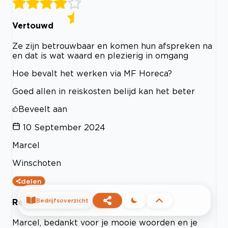
Vertouwd
Ze zijn betrouwbaar en komen hun afspreken na
en dat is wat waard en plezierig in omgang
Hoe bevalt het werken via MF Horeca?
Goed allen in reiskosten belijd kan het beter
Beveelt aan
10 September 2024
Marcel
Winschoten
delen
Bedrijfsoverzicht
Reactie van MF Horeca
Marcel, bedankt voor je mooie woorden en je