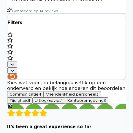
Gebaseerd op
14
reviews
Filters
Kies wat voor jou belangrijk is
Klik op een
onderwerp en bekijk hoe anderen dit beoordelen
Communicatie
4
Vriendelijkheid personeel
3
Tijdigheid
1
Uitleg/advies
1
Kantooromgeving
3
10
It’s been a great experience so far