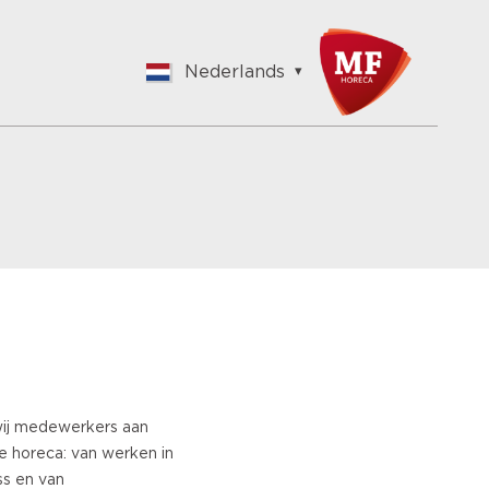
Nederlands
English
Nederlands
 wij medewerkers aan
de horeca: van werken in
ss en van