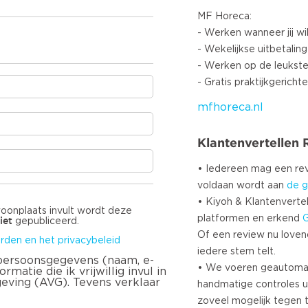
MF Horeca:
- Werken wanneer jij wi
- Wekelijkse uitbetaling
- Werken op de leukste
mfhoreca.nl
Klantenvertellen
• Iedereen mag een r
voldaan wordt aan
de g
• Kiyoh & Klantenvertel
woonplaats invult wordt deze
platformen en erkend
iet
gepubliceerd.
Of een review nu lovend i
rden en het privacybeleid
iedere stem telt.
 persoonsgegevens (naam, e-
• We voeren geautoma
matie die ik vrijwillig invul in
geving (AVG). Tevens verklaar
handmatige controles u
zoveel mogelijk tegen 