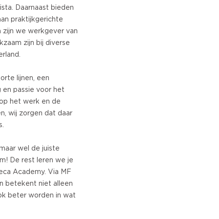
sta. Daarnaast bieden
n praktijkgerichte
n zijn we werkgever van
kzaam zijn bij diverse
rland.
rte lijnen, een
 en passie voor het
e op het werk en de
n, wij zorgen dat daar
s.
 maar wel de juiste
m! De rest leren we je
reca Academy. Via MF
n betekent niet alleen
ok beter worden in wat