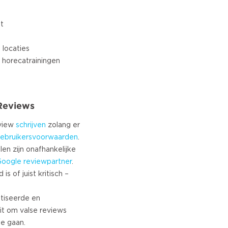
lt
 locaties
 Reviews
eview
schrijven
zolang er
ebruikersvoorwaarden
.
len zijn onafhankelijke
Google
reviewpartner
.
s of juist kritisch –
tiseerde en
it om valse reviews
te gaan.