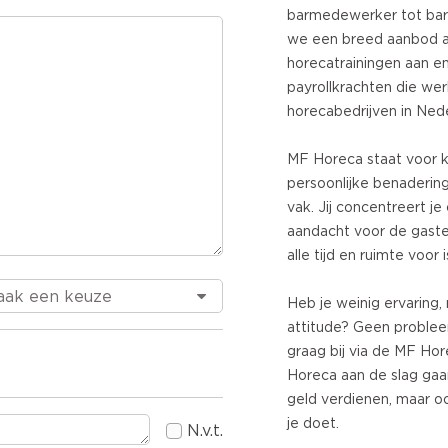
barmedewerker tot bari
we een breed aanbod aa
horecatrainingen aan e
payrollkrachten die wer
horecabedrijven in Nede
MF Horeca staat voor ko
persoonlijke benadering
vak. Jij concentreert j
aandacht voor de gaste
alle tijd en ruimte voor i
Heb je weinig ervaring,
attitude? Geen problee
graag bij via de MF Ho
Horeca aan de slag gaa
geld verdienen, maar o
je doet.
N.v.t.