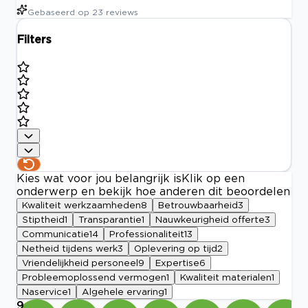
Gebaseerd op
23
reviews
Filters
Kies wat voor jou belangrijk is
Klik op een
onderwerp en bekijk hoe anderen dit beoordelen
Kwaliteit werkzaamheden
8
Betrouwbaarheid
3
Stiptheid
1
Transparantie
1
Nauwkeurigheid offerte
3
Communicatie
14
Professionaliteit
13
Netheid tijdens werk
3
Oplevering op tijd
2
Vriendelijkheid personeel
9
Expertise
6
Probleemoplossend vermogen
1
Kwaliteit materialen
1
Naservice
1
Algehele ervaring
1
9