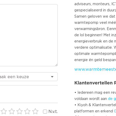
adviseurs, monteurs, IC
gespecialiseerd in du
Samen geloven we dat 
warmtepomp veel méér 
verwarmingsbron. Eenma
de lol beginnen! Met in
energieverbruik en de 
verdere optimalisatie. 
optimale warmtepompb
www.warmtemeester
Klantenvertellen
• Iedereen mag een r
voldaan wordt aan
de g
• Kiyoh & Klantenvertel
platformen en erkend
N.v.t.