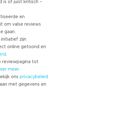
s of juist kritisch –
tiseerde en
it om valse reviews
te gaan.
nitiatief zijn
ect online getoond en
erd
.
 reviewpagina tot
hier meer
.
ekijk ons
privacybeleid
aan met gegevens en