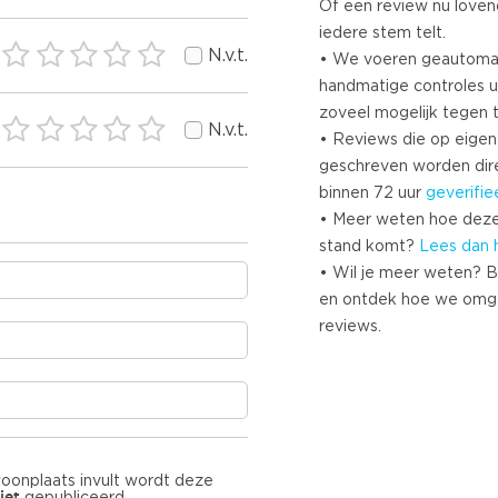
Of een review nu lovend i
iedere stem telt.
N.v.t.
• We voeren geautoma
handmatige controles u
zoveel mogelijk tegen 
N.v.t.
• Reviews die op eigen i
geschreven worden dir
binnen 72 uur
geverifie
• Meer weten hoe deze
stand komt?
Lees dan 
• Wil je meer weten? B
en ontdek hoe we omg
reviews.
woonplaats invult wordt deze
iet