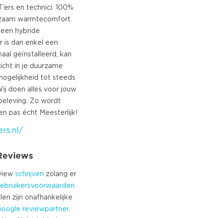
T’ers en technici. 100%
urzaam warmtecomfort.
een hybride
is dan enkel een
al geïnstalleerd, kan
zicht in je duurzame
mogelijkheid tot steeds
Wij doen alles voor jouw
eleving. Zo wordt
s.nl/
 Reviews
eview
schrijven
zolang er
ebruikersvoorwaarden
.
len zijn onafhankelijke
Google
reviewpartner
.