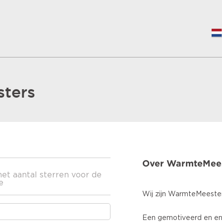
ters
Over WarmteMee
het aantal sterren voor de
e
Wij zijn WarmteMeeste
Een gemotiveerd en en