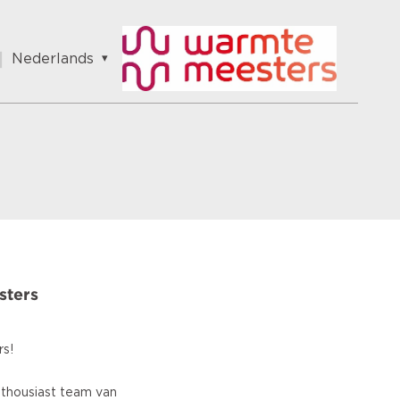
Nederlands
English
Nederlands
sters
rs!
thousiast team van