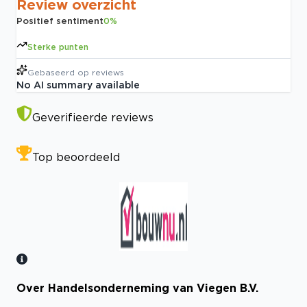
Review overzicht
Positief sentiment
0
%
Sterke punten
Gebaseerd op
reviews
No AI summary available
Geverifieerde reviews
Top beoordeeld
Over Handelsonderneming van Viegen B.V.
Bekijk certificaat