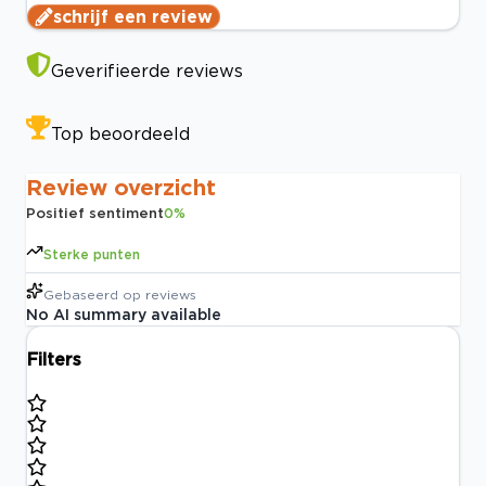
schrijf een review
Geverifieerde reviews
Top beoordeeld
Review overzicht
Positief sentiment
0
%
Sterke punten
Gebaseerd op
reviews
No AI summary available
Filters