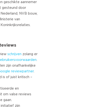
en geschikte aannemer
rdt gesteund door
Nederland, NVB bouw,
nisterie van
 Reviews
eview
schrijven
zolang er
ebruikersvoorwaarden
.
len zijn onafhankelijke
Google
reviewpartner
.
s of juist kritisch –
tiseerde en
it om valse reviews
te gaan.
nitiatief zijn