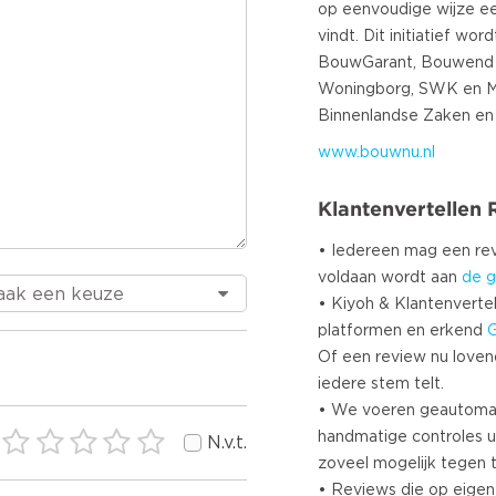
op eenvoudige wijze e
vindt. Dit initiatief wo
BouwGarant, Bouwend 
Woningborg, SWK en Mi
www.bouwnu.nl
Klantenvertellen
• Iedereen mag een r
voldaan wordt aan
de g
• Kiyoh & Klantenvertel
platformen en erkend
Of een review nu lovend i
iedere stem telt.
• We voeren geautoma
handmatige controles u
N.v.t.
zoveel mogelijk tegen 
• Reviews die op eigen i