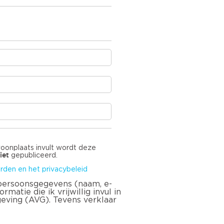
e
woonplaats invult wordt deze
iet
gepubliceerd.
rden en het privacybeleid
 persoonsgegevens (naam, e-
matie die ik vrijwillig invul in
geving (AVG). Tevens verklaar