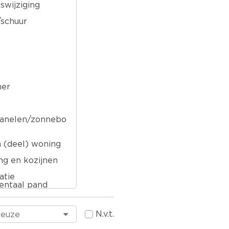
swijziging
schuur
er
anelen/zonnebo
n (deel) woning
ng en kozijnen
atie
ntaal pand
oud/service
N.v.t.
len
vingsschade