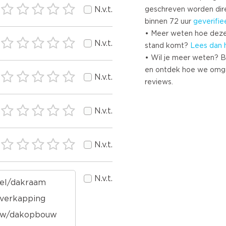
N.v.t.
geschreven worden dir
binnen 72 uur
geverifie
• Meer weten hoe deze
N.v.t.
stand komt?
Lees dan 
• Wil je meer weten? B
en ontdek hoe we omg
N.v.t.
reviews.
N.v.t.
N.v.t.
N.v.t.
el/dakraam
overkapping
w/dakopbouw