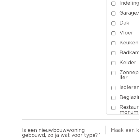
Indeling
Garage/
Dak
Vloer
Keuken
Badkam
Kelder
Zonnep
iler
Isolere
Beglazi
Restaur
monume
Onderh
Is een nieuwbouwwoning
Herstel
gebouwd, zo ja wat voor type?
aardbe