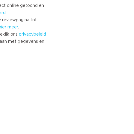
ect online getoond en
erd
.
 reviewpagina tot
hier meer
.
ekijk ons
privacybeleid
aan met gegevens en