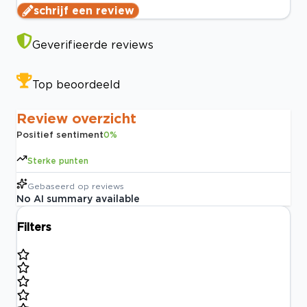
schrijf een review
Geverifieerde reviews
Top beoordeeld
Review overzicht
Positief sentiment
0
%
Sterke punten
Gebaseerd op
reviews
No AI summary available
Filters