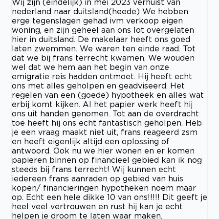
Wij zijn (eindelijk) in mei 2023 verhuist van
nederland naar duitsland(heede) We hebben
erge tegenslagen gehad ivm verkoop eigen
woning, en zijn geheel aan ons lot overgelaten
hier in duitsland. De makelaar heeft ons goed
laten zwemmen. We waren ten einde raad. Tot
dat we bij frans terrecht kwamen. We wouden
wel dat we hem aan het begin van onze
emigratie reis hadden ontmoet. Hij heeft echt
ons met alles geholpen en geadviseerd. Het
regelen van een (goede) hypotheek en alles wat
erbij komt kijken. Al het papier werk heeft hij
ons uit handen genomen. Tot aan de overdracht
toe heeft hij ons echt fantastisch geholpen. Heb
je een vraag maakt niet uit, frans reageerd zsm
en heeft eigenlijk altijd een oplossing of
antwoord. Ook nu we hier wonen en er komen
papieren binnen op financieel gebied kan ik nog
steeds bij frans terrecht! Wij kunnen echt
iedereen frans aanraden op gebied van huis
kopen/ financieringen hypotheken noem maar
op. Echt een hele dikke 10 van ons!!!!! Dit geeft je
heel veel vertrouwen en rust hij kan je echt
helpen je droom te laten waar maken.