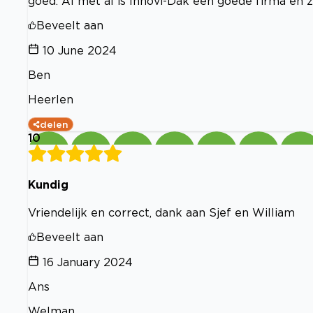
goed. Al met al is Innovi-Dak een goede firma en 
Beveelt aan
10 June 2024
Ben
Heerlen
delen
10
Kundig
Vriendelijk en correct, dank aan Sjef en William
Beveelt aan
16 January 2024
Ans
Welman