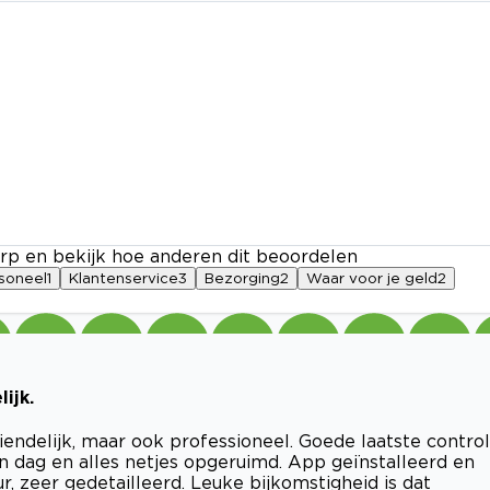
rp en bekijk hoe anderen dit beoordelen
soneel
1
Klantenservice
3
Bezorging
2
Waar voor je geld
2
ijk.
riendelijk, maar ook professioneel. Goede laatste contro
één dag en alles netjes opgeruimd. App geïnstalleerd en
, zeer gedetailleerd. Leuke bijkomstigheid is dat