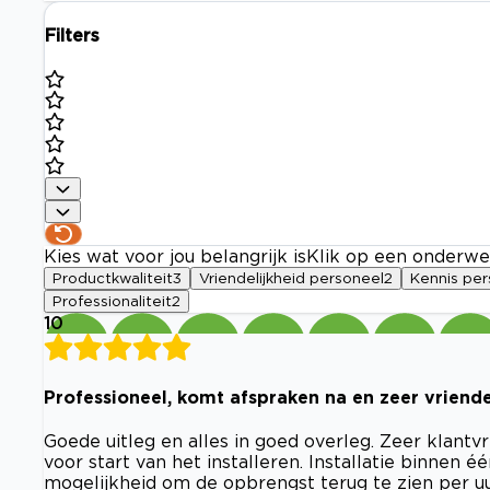
Filters
Kies wat voor jou belangrijk is
Klik op een onderwe
Productkwaliteit
3
Vriendelijkheid personeel
2
Kennis per
Professionaliteit
2
10
Professioneel, komt afspraken na en zeer vriendel
Goede uitleg en alles in goed overleg. Zeer klantv
voor start van het installeren. Installatie binnen 
mogelijkheid om de opbrengst terug te zien per uur