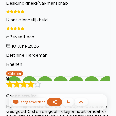
Deskundigheid/Vakmanschap
Klantvriendelijkheid
Beveelt aan
10 June 2026
Berthine Hardeman
Rhenen
delen
8
Goede service
Bedrijfsoverzicht
Het is mijn eerste auto die ik koop en de service
was goed. 5 sterren geef ik bijna nooit omdat er