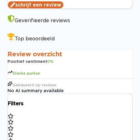
schrijf een review
Geverifieerde reviews
Top beoordeeld
Review overzicht
Positief sentiment
0
%
Sterke punten
Gebaseerd op
reviews
No AI summary available
Filters