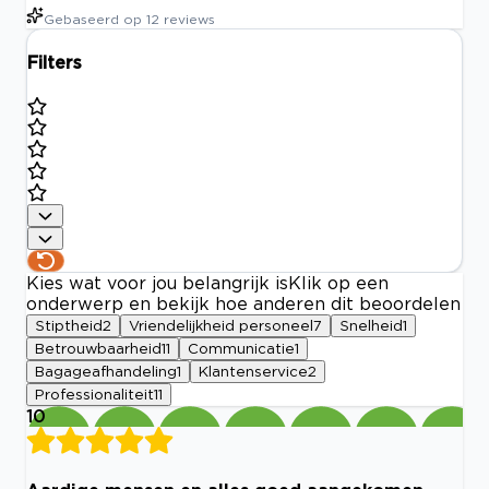
Gebaseerd op
12
reviews
Filters
Kies wat voor jou belangrijk is
Klik op een
onderwerp en bekijk hoe anderen dit beoordelen
Stiptheid
2
Vriendelijkheid personeel
7
Snelheid
1
Betrouwbaarheid
11
Communicatie
1
Bagageafhandeling
1
Klantenservice
2
Professionaliteit
11
10