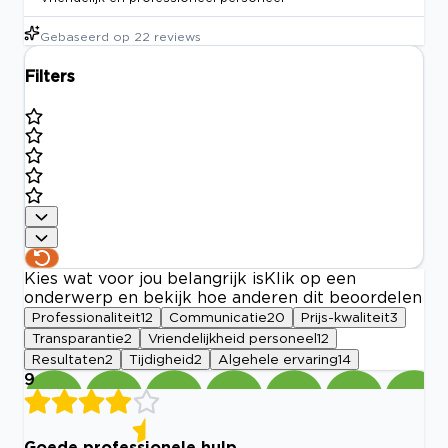
Gebaseerd op
22
reviews
Filters
Kies wat voor jou belangrijk is
Klik op een
onderwerp en bekijk hoe anderen dit beoordelen
Professionaliteit
12
Communicatie
20
Prijs-kwaliteit
3
Transparantie
2
Vriendelijkheid personeel
12
Resultaten
2
Tijdigheid
2
Algehele ervaring
14
9
Goede professionele hulp