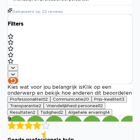
Gebaseerd op
22
reviews
Filters
Kies wat voor jou belangrijk is
Klik op een
onderwerp en bekijk hoe anderen dit beoordelen
Professionaliteit
12
Communicatie
20
Prijs-kwaliteit
3
Transparantie
2
Vriendelijkheid personeel
12
Resultaten
2
Tijdigheid
2
Algehele ervaring
14
9
Goede professionele hulp