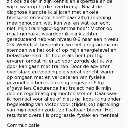
zit ook zeker in zijn kennis en expertise en de
wijze waarop hij die overbrengt. Naast de
diagnose kampte ik al jaren met enkele
blessures en Victor heeft daar altijd rekening
mee gehouden: wat kan wel en wat kan echt
niet. Mijn trainingsprogramma heeft Victor op
maat gemaakt waardoor ik pijnklachten
gereduceerd heb van niveau 8-9 naar een niveau
2-3. Wekelijks bespraken we het programma en
stemden we het ook af op mijn energielevel en
belastbaarheid. Dit heb ik als heel prettig
ervaren omdat hij er zo voor zorgde dat ik wel
door kan gaan met trainen. Door de adviezen
over slaap en voeding die vooral gericht waren
op omgaan met en verbeteren van fysieke
gezondheid ben ik ook nog ongeveer 6 kg
afgevallen. Gedurende het traject heb ik mijn
doelen regelmatig bij moeten stellen. Daar waar
ik normaal voor alles of niets ga, koos ik nu onder
begeleiding van Victor voor (tijdelijke) bijstelling
van mijn doelen zodat ze haalbaar bleven. Het
resultaat overall is progressie, fysiek én mentaal.
Communicatie