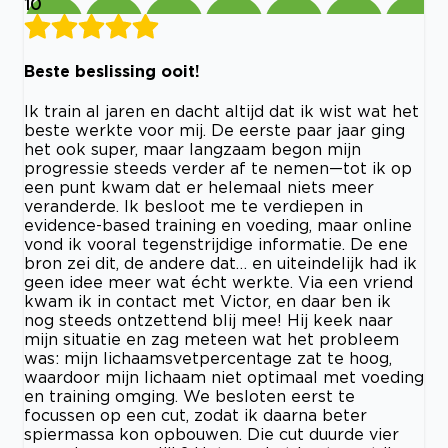
10
Beste beslissing ooit!
Ik train al jaren en dacht altijd dat ik wist wat het
beste werkte voor mij. De eerste paar jaar ging
het ook super, maar langzaam begon mijn
progressie steeds verder af te nemen—tot ik op
een punt kwam dat er helemaal niets meer
veranderde. Ik besloot me te verdiepen in
evidence-based training en voeding, maar online
vond ik vooral tegenstrijdige informatie. De ene
bron zei dit, de andere dat… en uiteindelijk had ik
geen idee meer wat écht werkte. Via een vriend
kwam ik in contact met Victor, en daar ben ik
nog steeds ontzettend blij mee! Hij keek naar
mijn situatie en zag meteen wat het probleem
was: mijn lichaamsvetpercentage zat te hoog,
waardoor mijn lichaam niet optimaal met voeding
en training omging. We besloten eerst te
focussen op een cut, zodat ik daarna beter
spiermassa kon opbouwen. Die cut duurde vier