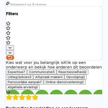
Gebaseerd op
8
reviews
Filters
Kies wat voor jou belangrijk is
Klik op een
onderwerp en bekijk hoe anderen dit beoordelen
Expertise
7
Communicatie
5
Reactiesnelheid
2
Uitleg/advies
3
Afspraak maken
1
Opvolging
2
Persoonlijke aanpak
7
Online dienstverlening
2
Algehele ervaring
1
10