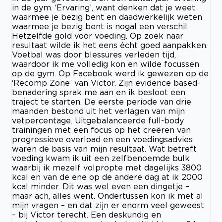
in de gym. ‘Ervaring’, want denken dat je weet
waarmee je bezig bent en daadwerkelijk weten
waarmee je bezig bent is nogal een verschil.
Hetzelfde gold voor voeding. Op zoek naar
resultaat wilde ik het eens écht goed aanpakken.
Voetbal was door blessures verleden tijd,
waardoor ik me volledig kon en wilde focussen
op de gym. Op Facebook werd ik gewezen op de
‘Recomp Zone’ van Victor. Zijn evidence based-
benadering sprak me aan en ik besloot een
traject te starten. De eerste periode van drie
maanden bestond uit het verlagen van mijn
vetpercentage. Uitgebalanceerde full-body
trainingen met een focus op het creëren van
progressieve overload en een voedingsadvies
waren de basis van mijn resultaat. Wat betreft
voeding kwam ik uit een zelfbenoemde bulk
waarbij ik mezelf volpropte met dagelijks 3800
kcal en van de ene op de andere dag at ik 2000
kcal minder. Dit was wel even een dingetje –
maar ach, alles went. Ondertussen kon ik met al
mijn vragen – en dat zijn er enorm veel geweest
– bij Victor terecht. Een deskundig en