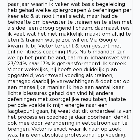
paar jaar waarin ik vaker wat basis begeleiding
heb gehad welke spiergroepen & oefeningen per
keer etc & at nooit heel slecht, maar had de
behoefte om bewuster te trainen en te eten met
als doel een droog ogend lichaam, daarnaast reis
ik veel, wat het niet makkelijk maakt om altijd te
eten & trainen wat je zou willen. Via Google
kwam Ik bij Victor terecht & ben gestart met
online fitness coaching Plus. Nu 6 maanden zijn
we op het punt beland, dat mijn lichaamsvet van
23/24% naar 13% is getransformeerd. Ik spreek
Victor wekelijks, hij heeft een duidelijk plan
opgesteld, voor zowel voeding als trainen,
managed daarbij je verwachtingen & doet dat op
een menselijke manier. Ik heb een aantal keer
lichte blessures gehad, dan vind hij andere
oefeningen met soortgelijke resultaten, laatste
periode voelde ik mijn energie naar een
laagtepunt gaan, hij weet dat dit onderdeel is van
het process en coached je daar doorheen, denkt
ook mee door verandering in eetpatroon aan te
brengen. Victor is exact waar ik naar op zoek
was, hi is een absolute professional op voeding,