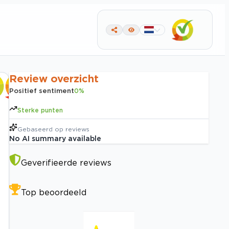
Review overzicht
Positief sentiment
0
%
Sterke punten
Gebaseerd op
reviews
No AI summary available
Geverifieerde reviews
Top beoordeeld