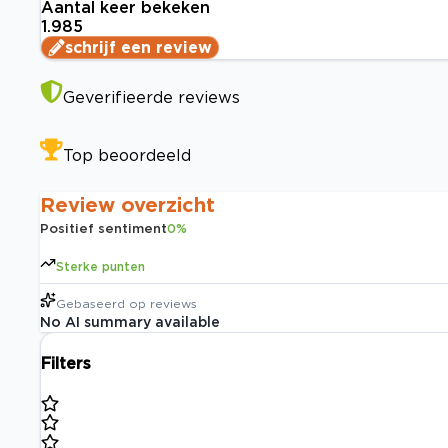
Aantal keer bekeken
1.985
schrijf een review
Geverifieerde reviews
Top beoordeeld
Review overzicht
Positief sentiment
0
%
Sterke punten
Gebaseerd op
reviews
No AI summary available
Filters