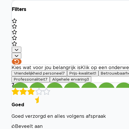
Filters
Kies wat voor jou belangrijk is
Klik op een onderwe
Vriendelijkheid personeel
7
Prijs-kwaliteit
1
Betrouwbaarh
Professionaliteit
7
Algehele ervaring
3
7
Goed
Goed verzorgd en alles volgens afspraak
Beveelt aan