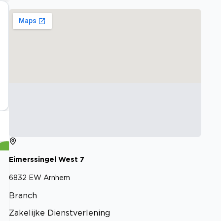
Eimerssingel West
7
6832 EW
Arnhem
Branch
Zakelijke Dienstverlening