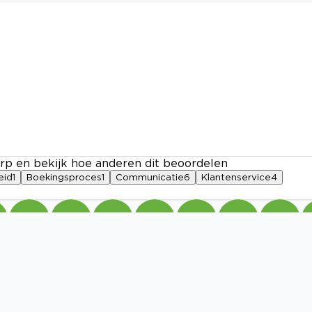
rp en bekijk hoe anderen dit beoordelen
eid
1
Boekingsproces
1
Communicatie
6
Klantenservice
4