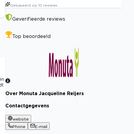
Gebaseerd op
10
reviews
Geverifieerde reviews
Top beoordeeld
en
dt
Over Monuta Jacqueline Reijers
Bekijk certificaat
Contactgegevens
website
Phone
E-mail