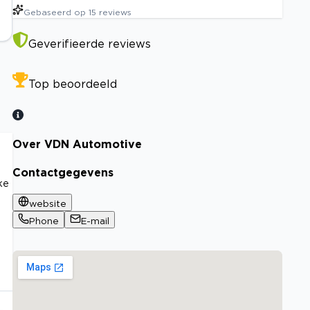
Gebaseerd op
15
reviews
Geverifieerde reviews
Top beoordeeld
Over VDN Automotive
Contactgegevens
ke
website
Phone
E-mail