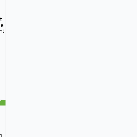
t
de
ht
n