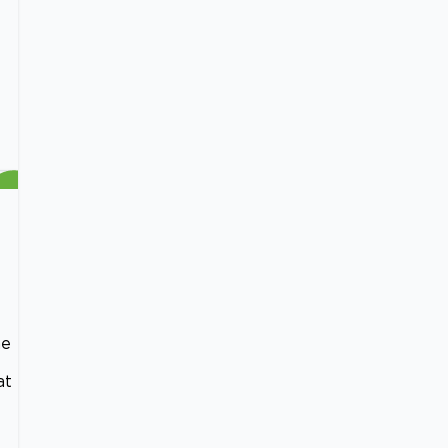
me
at