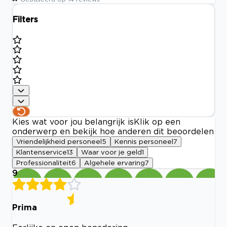
Filters
Kies wat voor jou belangrijk is
Klik op een
onderwerp en bekijk hoe anderen dit beoordelen
Vriendelijkheid personeel
5
Kennis personeel
7
Klantenservice
13
Waar voor je geld
1
Professionaliteit
6
Algehele ervaring
7
9
Prima