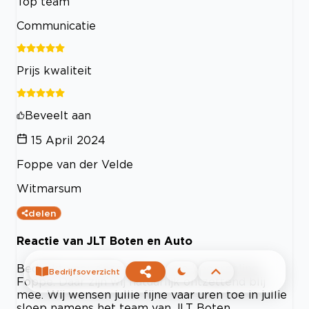
Top team
Communicatie
Prijs kwaliteit
Beveelt aan
15 April 2024
Foppe van der Velde
Witmarsum
delen
Reactie van JLT Boten en Auto
Bedankt voor deze zeer mooie beoordeling
Bedrijfsoverzicht
Foppe. Daar zijn wij natuurlijk ontzettend blij
mee. Wij wensen jullie fijne vaar uren toe in jullie
sloep namens het team van JLT Boten