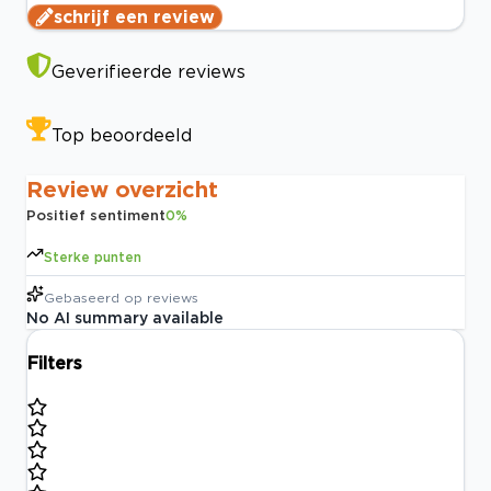
schrijf een review
Geverifieerde reviews
Top beoordeeld
Review overzicht
Positief sentiment
0
%
Sterke punten
Gebaseerd op
reviews
No AI summary available
Filters