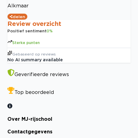
Alkmaar
delen
Review overzicht
Positief sentiment
0
%
Sterke punten
Gebaseerd op
reviews
No AI summary available
Geverifieerde reviews
Top beoordeeld
Over MJ-rijschool
Contactgegevens