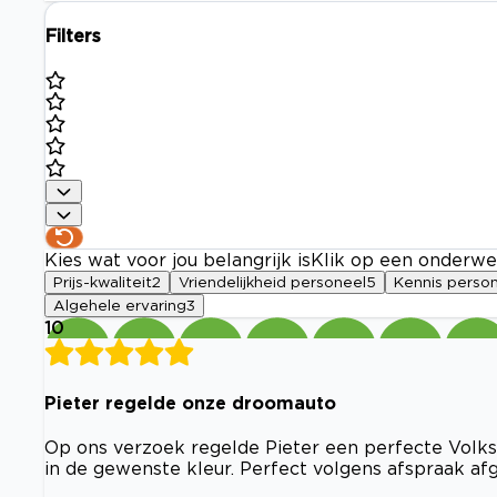
Filters
Kies wat voor jou belangrijk is
Klik op een onderwe
Prijs-kwaliteit
2
Vriendelijkheid personeel
5
Kennis perso
Algehele ervaring
3
10
Pieter regelde onze droomauto
Op ons verzoek regelde Pieter een perfecte Volk
in de gewenste kleur. Perfect volgens afspraak af