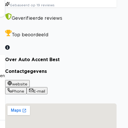
Gebaseerd op
19
reviews
Geverifieerde reviews
Top beoordeeld
Over Auto Accent Best
Contactgegevens
men
website
Phone
E-mail