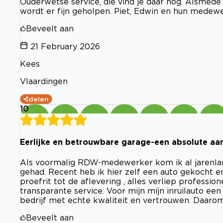
Ouderwetse service, die vind je daar nog. Alsmede
wordt er fijn geholpen. Piet, Edwin en hun medewer
Beveelt aan
21 February 2026
Kees
Vlaardingen
delen
10
Eerlijke en betrouwbare garage-een absolute aan
Als voormalig RDW-medewerker kom ik al jarenlang
gehad. Recent heb ik hier zelf een auto gekocht en
proefrit tot de aflevering , alles verliep profession
transparante service. Voor mijn mijn inruilauto een 
bedrijf met echte kwaliteit en vertrouwen. Daarom
Beveelt aan