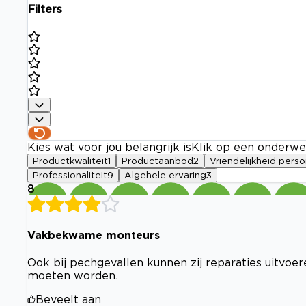
Filters
Kies wat voor jou belangrijk is
Klik op een onderwe
Productkwaliteit
1
Productaanbod
2
Vriendelijkheid pers
Professionaliteit
9
Algehele ervaring
3
8
Vakbekwame monteurs
Ook bij pechgevallen kunnen zij reparaties uitvo
moeten worden.
Beveelt aan