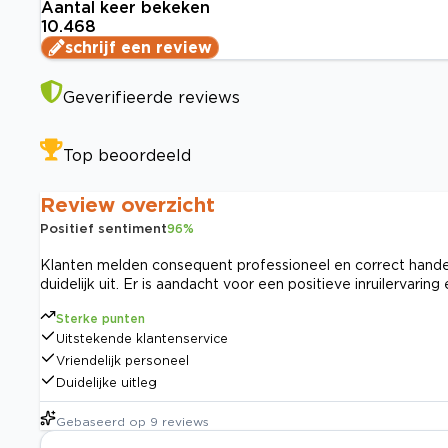
Aantal keer bekeken
10.468
schrijf een review
Geverifieerde reviews
Top beoordeeld
Review overzicht
Positief sentiment
96
%
Klanten melden consequent professioneel en correct hande
duidelijk uit. Er is aandacht voor een positieve inruilervaring
Sterke punten
Uitstekende klantenservice
Vriendelijk personeel
Duidelijke uitleg
Gebaseerd op
9
reviews