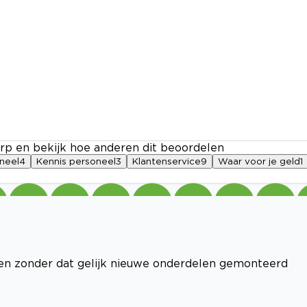
rp en bekijk hoe anderen dit beoordelen
oneel
4
Kennis personeel
3
Klantenservice
9
Waar voor je geld
1
eren zonder dat gelijk nieuwe onderdelen gemonteerd