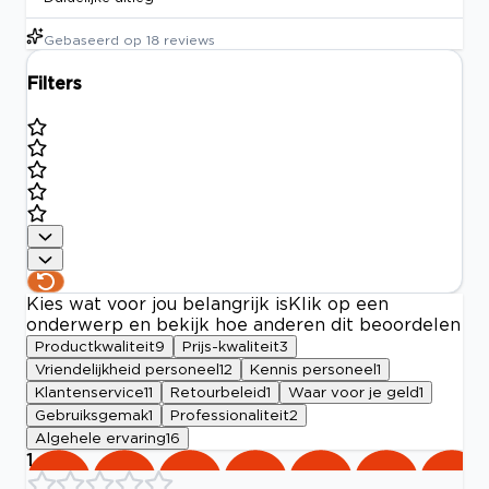
Gebaseerd op
18
reviews
Filters
Kies wat voor jou belangrijk is
Klik op een
onderwerp en bekijk hoe anderen dit beoordelen
Productkwaliteit
9
Prijs-kwaliteit
3
Vriendelijkheid personeel
12
Kennis personeel
1
Klantenservice
11
Retourbeleid
1
Waar voor je geld
1
Gebruiksgemak
1
Professionaliteit
2
Algehele ervaring
16
1