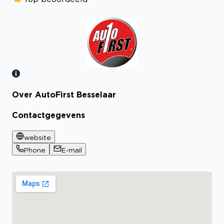
Over AutoFirst Besselaar
Bekijk certificaat
Contactgegevens
website
Phone
E-mail