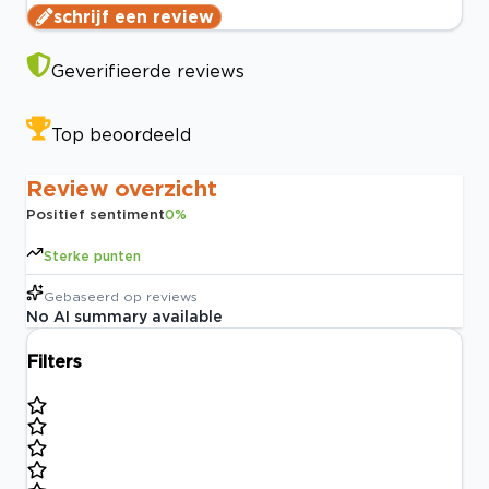
schrijf een review
Geverifieerde reviews
Top beoordeeld
Review overzicht
Positief sentiment
0
%
Sterke punten
Gebaseerd op
reviews
No AI summary available
Filters