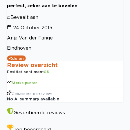
perfect, zeker aan te bevelen
Beveelt aan
24 October 2015
Anja Van der Fange
Eindhoven
delen
Review overzicht
Positief sentiment
0
%
Sterke punten
Gebaseerd op
reviews
No AI summary available
Geverifieerde reviews
Top beoordeeld