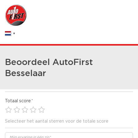
Beoordeel AutoFirst
Besselaar
Totaal score
Selecteer het aantal sterren voor de totale score