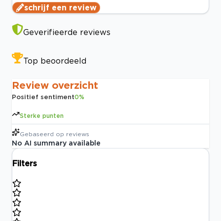
schrijf een review
Geverifieerde reviews
Top beoordeeld
Review overzicht
Positief sentiment
0
%
Sterke punten
Gebaseerd op
reviews
No AI summary available
Filters