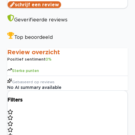
schrijf een review
Geverifieerde reviews
Top beoordeeld
Review overzicht
Positief sentiment
0
%
Sterke punten
Gebaseerd op
reviews
No AI summary available
Filters