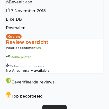
Beveelt aan
7 November 2018
Elke DB
Rosmalen
delen
Review overzicht
Positief sentiment
0
%
Sterke punten
Gebaseerd op
reviews
No AI summary available
Geverifieerde reviews
Top beoordeeld