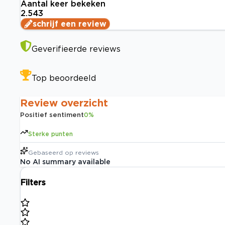
Aantal keer bekeken
2.543
schrijf een review
Geverifieerde reviews
Top beoordeeld
Review overzicht
Positief sentiment
0
%
Sterke punten
Gebaseerd op
reviews
No AI summary available
Filters