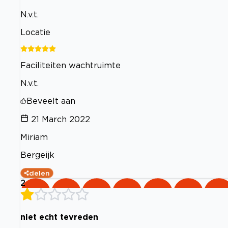
N.v.t.
Locatie
Faciliteiten wachtruimte
N.v.t.
Beveelt aan
21 March 2022
Miriam
Bergeijk
delen
2
niet echt tevreden