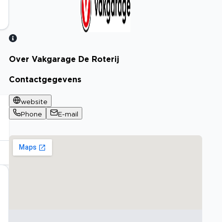
Over Vakgarage De Roterij
Bekijk certificaat
Contactgegevens
website
Phone
E-mail