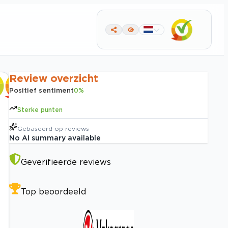
Review overzicht
Positief sentiment
0
%
Sterke punten
Gebaseerd op
reviews
No AI summary available
Geverifieerde reviews
Top beoordeeld