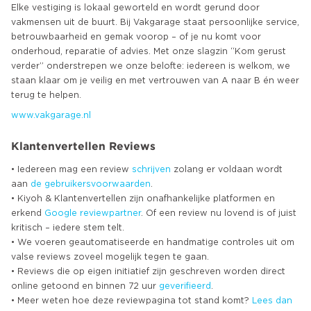
Elke vestiging is lokaal geworteld en wordt gerund door
vakmensen uit de buurt. Bij Vakgarage staat persoonlijke service,
betrouwbaarheid en gemak voorop – of je nu komt voor
onderhoud, reparatie of advies. Met onze slagzin “Kom gerust
verder” onderstrepen we onze belofte: iedereen is welkom, we
staan klaar om je veilig en met vertrouwen van A naar B én weer
www.vakgarage.nl
Klantenvertellen Reviews
• Iedereen mag een review
schrijven
zolang er voldaan wordt
aan
de gebruikersvoorwaarden
.
• Kiyoh & Klantenvertellen zijn onafhankelijke platformen en
erkend
Google
reviewpartner
. Of een review nu lovend is of juist
kritisch – iedere stem telt.
• We voeren geautomatiseerde en handmatige controles uit om
valse reviews zoveel mogelijk tegen te gaan.
• Reviews die op eigen initiatief zijn geschreven worden direct
online getoond en binnen 72 uur
geverifieerd
.
• Meer weten hoe deze reviewpagina tot stand komt?
Lees dan