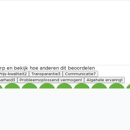
rp en bekijk hoe anderen dit beoordelen
Prijs-kwaliteit
2
Transparantie
3
Communicatie
7
arheid
3
Probleemoplossend vermogen
1
Algehele ervaring
1