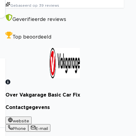
Gebaseerd op
39
reviews
Geverifieerde reviews
Top beoordeeld
Over Vakgarage Basic Car Fix
Bekijk certificaat
Contactgegevens
website
Phone
E-mail