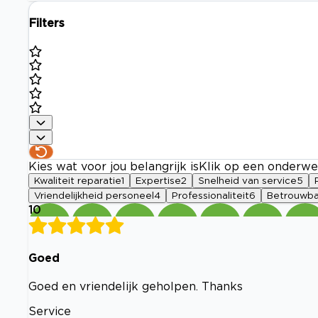
Filters
Kies wat voor jou belangrijk is
Klik op een onderwe
Kwaliteit reparatie
1
Expertise
2
Snelheid van service
5
Vriendelijkheid personeel
4
Professionaliteit
6
Betrouwba
10
Goed
Goed en vriendelijk geholpen. Thanks
Service